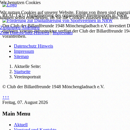
Wir benutzen Cookies
Wir nutzen Cookies auf unserer Website. Einige von ihnen sind essenzi
REACT-EU Digitalisierung des organisierten Breitensports in NRW
können selbst entscheiden, ob Sie die Cookies zulassen möchten. Bitte
Der Club der Billardfreunde 1948 Mönchengladbach e.V. investiert D
Zustimmen
Ablehnen
digitalen Vereins-Infrastruktur verfügt der Club der Billardfreunde
Zum Datenschutz-Hinweis
|
Impressum
vorantreiben.
Datenschutz Hinweis
Impressum
Sitemap
Aktuelle Seite:
Startseite
Vereinsportrait
© Club der Billardfreunde 1948 Mönchengladnach e.V.
↑↑↑
Freitag, 07. August 2026
Main Menu
Aktuell
Vorstand und Kontakte