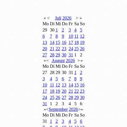
«
<
Juli
2026
>
»
Mo
Di
Mi
Do
Fr
Sa
So
29
30
1
2
3
4
5
6
7
8
9
10
11
12
13
14
15
16
17
18
19
20
21
22
23
24
25
26
27
28
29
30
31
1
2
«
<
August
2026
>
»
Mo
Di
Mi
Do
Fr
Sa
So
27
28
29
30
31
1
2
3
4
5
6
7
8
9
10
11
12
13
14
15
16
17
18
19
20
21
22
23
24
25
26
27
28
29
30
31
1
2
3
4
5
6
«
<
September
2026
>
»
Mo
Di
Mi
Do
Fr
Sa
So
31
1
2
3
4
5
6