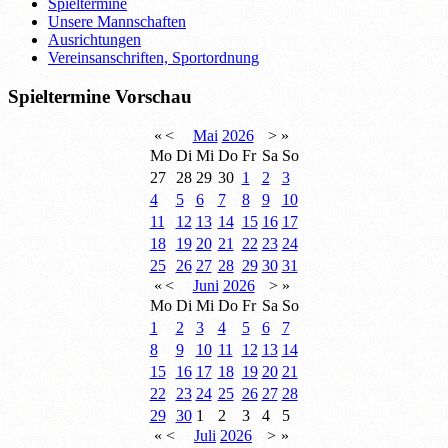
Spieltermine
Unsere Mannschaften
Ausrichtungen
Vereinsanschriften, Sportordnung
Spieltermine Vorschau
«
<
Mai
2026
>
»
Mo
Di
Mi
Do
Fr
Sa
So
27
28
29
30
1
2
3
4
5
6
7
8
9
10
11
12
13
14
15
16
17
18
19
20
21
22
23
24
25
26
27
28
29
30
31
«
<
Juni
2026
>
»
Mo
Di
Mi
Do
Fr
Sa
So
1
2
3
4
5
6
7
8
9
10
11
12
13
14
15
16
17
18
19
20
21
22
23
24
25
26
27
28
29
30
1
2
3
4
5
«
<
Juli
2026
>
»