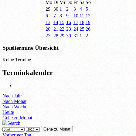
Mo
Di
Mi
Do
Fr
Sa
So
29
30
1
2
3
4
5
6
7
8
9
10
11
12
13
14
15
16
17
18
19
20
21
22
23
24
25
26
27
28
29
30
31
1
2
Spieltermine Übersicht
Keine Termine
Terminkalender
Nach Jahr
Nach Monat
Nach Woche
Heute
Gehe zu Monat
Gehe zu Monat
Vorheriger Tag