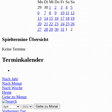
Mo
Di
Mi
Do
Fr
Sa
So
29
30
1
2
3
4
5
6
7
8
9
10
11
12
13
14
15
16
17
18
19
20
21
22
23
24
25
26
27
28
29
30
31
1
2
Spieltermine Übersicht
Keine Termine
Terminkalender
Nach Jahr
Nach Monat
Nach Woche
Heute
Gehe zu Monat
Gehe zu Monat
Vorheriger Tag