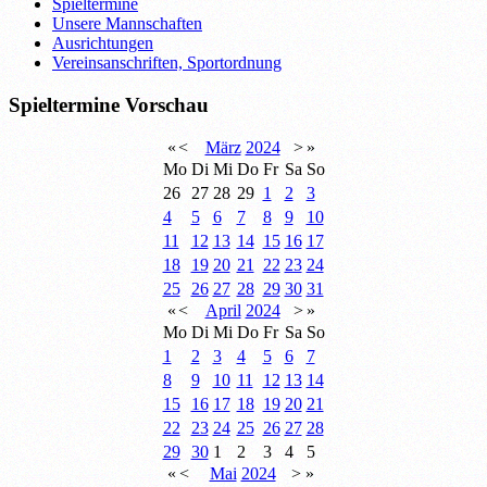
Spieltermine
Unsere Mannschaften
Ausrichtungen
Vereinsanschriften, Sportordnung
Spieltermine Vorschau
«
<
März
2024
>
»
Mo
Di
Mi
Do
Fr
Sa
So
26
27
28
29
1
2
3
4
5
6
7
8
9
10
11
12
13
14
15
16
17
18
19
20
21
22
23
24
25
26
27
28
29
30
31
«
<
April
2024
>
»
Mo
Di
Mi
Do
Fr
Sa
So
1
2
3
4
5
6
7
8
9
10
11
12
13
14
15
16
17
18
19
20
21
22
23
24
25
26
27
28
29
30
1
2
3
4
5
«
<
Mai
2024
>
»