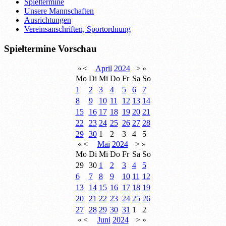
Spieltermine
Unsere Mannschaften
Ausrichtungen
Vereinsanschriften, Sportordnung
Spieltermine Vorschau
«
<
April
2024
>
»
Mo
Di
Mi
Do
Fr
Sa
So
1
2
3
4
5
6
7
8
9
10
11
12
13
14
15
16
17
18
19
20
21
22
23
24
25
26
27
28
29
30
1
2
3
4
5
«
<
Mai
2024
>
»
Mo
Di
Mi
Do
Fr
Sa
So
29
30
1
2
3
4
5
6
7
8
9
10
11
12
13
14
15
16
17
18
19
20
21
22
23
24
25
26
27
28
29
30
31
1
2
«
<
Juni
2024
>
»