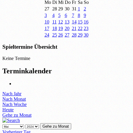
Mo
Di
Mi
Do
Fr
Sa
So
27
28
29
30
31
1
2
3
4
5
6
7
8
9
10
11
12
13
14
15
16
17
18
19
20
21
22
23
24
25
26
27
28
29
30
Spieltermine Übersicht
Keine Termine
Terminkalender
Nach Jahr
Nach Monat
Nach Woche
Heute
Gehe zu Monat
Gehe zu Monat
Vorheriger Tag