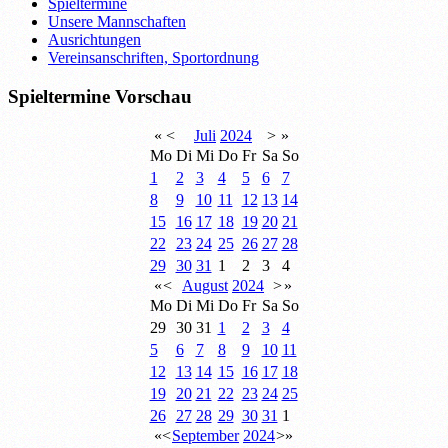
Spieltermine
Unsere Mannschaften
Ausrichtungen
Vereinsanschriften, Sportordnung
Spieltermine Vorschau
«
<
Juli
2024
>
»
Mo
Di
Mi
Do
Fr
Sa
So
1
2
3
4
5
6
7
8
9
10
11
12
13
14
15
16
17
18
19
20
21
22
23
24
25
26
27
28
29
30
31
1
2
3
4
«
<
August
2024
>
»
Mo
Di
Mi
Do
Fr
Sa
So
29
30
31
1
2
3
4
5
6
7
8
9
10
11
12
13
14
15
16
17
18
19
20
21
22
23
24
25
26
27
28
29
30
31
1
«
<
September
2024
>
»