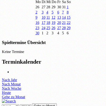
Mo
Di
Mi
Do
Fr
Sa
So
26
27
28
29
30
31
1
2
3
4
5
6
7
8
9
10
11
12
13
14
15
16
17
18
19
20
21
22
23
24
25
26
27
28
29
30
1
2
3
4
5
6
Spieltermine Übersicht
Keine Termine
Terminkalender
Nach Jahr
Nach Monat
Nach Woche
Heute
Gehe zu Monat
Gehe zu Monat