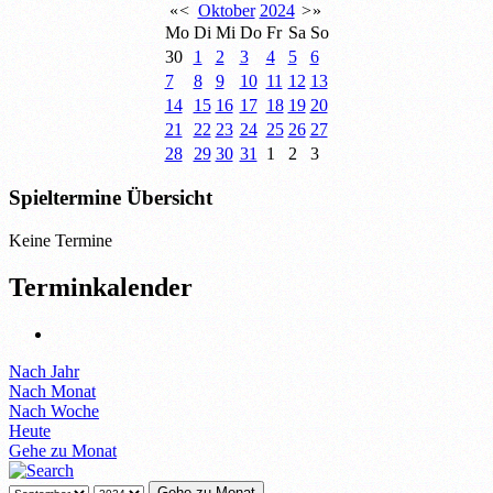
«
<
Oktober
2024
>
»
Mo
Di
Mi
Do
Fr
Sa
So
30
1
2
3
4
5
6
7
8
9
10
11
12
13
14
15
16
17
18
19
20
21
22
23
24
25
26
27
28
29
30
31
1
2
3
Spieltermine Übersicht
Keine Termine
Terminkalender
Nach Jahr
Nach Monat
Nach Woche
Heute
Gehe zu Monat
Gehe zu Monat