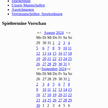
Spieltermine
Unsere Mannschaften
Ausrichtungen
Vereinsanschriften, Sportordnung
Spieltermine Vorschau
«
<
August
2024
>
»
Mo
Di
Mi
Do
Fr
Sa
So
29
30
31
1
2
3
4
5
6
7
8
9
10
11
12
13
14
15
16
17
18
19
20
21
22
23
24
25
26
27
28
29
30
31
1
«
<
September
2024
>
»
Mo
Di
Mi
Do
Fr
Sa
So
26
27
28
29
30
31
1
2
3
4
5
6
7
8
9
10
11
12
13
14
15
16
17
18
19
20
21
22
23
24
25
26
27
28
29
30
1
2
3
4
5
6