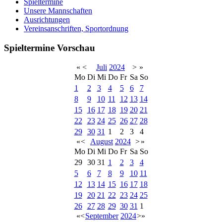
Spieltermine
Unsere Mannschaften
Ausrichtungen
Vereinsanschriften, Sportordnung
Spieltermine Vorschau
«
<
Juli
2024
>
»
Mo
Di
Mi
Do
Fr
Sa
So
1
2
3
4
5
6
7
8
9
10
11
12
13
14
15
16
17
18
19
20
21
22
23
24
25
26
27
28
29
30
31
1
2
3
4
«
<
August
2024
>
»
Mo
Di
Mi
Do
Fr
Sa
So
29
30
31
1
2
3
4
5
6
7
8
9
10
11
12
13
14
15
16
17
18
19
20
21
22
23
24
25
26
27
28
29
30
31
1
«
<
September
2024
>
»