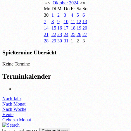
«
<
Oktober
2024
>
»
Mo
Di
Mi
Do
Fr
Sa
So
30
1
2
3
4
5
6
7
8
9
10
11
12
13
14
15
16
17
18
19
20
21
22
23
24
25
26
27
28
29
30
31
1
2
3
Spieltermine Übersicht
Keine Termine
Terminkalender
Nach Jahr
Nach Monat
Nach Woche
Heute
Gehe zu Monat
Gehe zu Monat