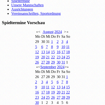
Spieltermine
Unsere Mannschaften
Ausrichtungen
Vereinsanschriften, Sportordnung
Spieltermine Vorschau
«
<
August
2024
>
»
Mo
Di
Mi
Do
Fr
Sa
So
29
30
31
1
2
3
4
5
6
7
8
9
10
11
12
13
14
15
16
17
18
19
20
21
22
23
24
25
26
27
28
29
30
31
1
«
<
September
2024
>
»
Mo
Di
Mi
Do
Fr
Sa
So
26
27
28
29
30
31
1
2
3
4
5
6
7
8
9
10
11
12
13
14
15
16
17
18
19
20
21
22
23
24
25
26
27
28
29
30
1
2
3
4
5
6